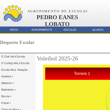
A G R U P A M E N T O D E E S C O L A S
PEDRO EANES
LOBATO
AMORA
INÍCIO
AGRUPAMENTO
ESCOLAS
ALUNOS
Parcerias
Desporto Escolar
O Club Vai à Escola
Voleibol 2025-26
O Curling Veio à Escola
Escola Ativa Natação
Torneio 1
Andebol +
Atletismo +
Badminton +
Boccia +
Futsal +
Ténis de Mesa +