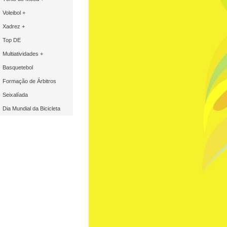
Voleibol +
Xadrez +
Top DE
Multiatividades +
Basquetebol
Formação de Árbitros
Seixalíada
Dia Mundial da Bicicleta