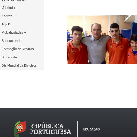
Voleibol +
Xadrez +
Top DE
Multiatividades +
Basquetebol
Formação de Árbitros
Seixalíada
Dia Mundial da Bicicleta