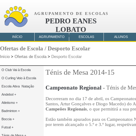
A G R U P A M E N T O D E E S C O L A S
PEDRO EANES
LOBATO
AMORA
INÍCIO
AGRUPAMENTO
ESCOLAS
ALUNOS
Ofertas de Escola / Desporto Escolar
Início
>
Ofertas de Escola
>
Desporto Escolar
O Club Vai à Escola
Ténis de Mesa 2014-15
O Curling Veio à Escola
Escola Ativa Natação
Campeonato Regional
-
Ténis de Me
Andebol +
Decorreram no dia 17 de abril, os Campeonatos
Atletismo +
Santos, Artur Gonçalves e Diogo Macedo) do Ag
Campeões Regionais
, o que permitirá a sua 
Badminton +
Estão também apurados para os Campeonatos Nac
Boccia +
por terem alcançado o 5.º e 3.º lugar, respetiva
Futsal +
Ténis de Mesa +