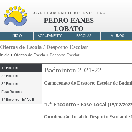
A G R U P A M E N T O D E E S C O L A S
PEDRO EANES
LOBATO
AMORA
INÍCIO
AGRUPAMENTO
ESCOLAS
ALUNOS
Ofertas de Escola / Desporto Escolar
Início
>
Ofertas de Escola
>
Desporto Escolar
1.º Encontro
Badminton 2021-22
2.º Encontro
Campeonato do Desporto Escolar de Badm
3.º Encontro
Fase Regional
3.º Encontro - Inf A e B
1.º Encontro - Fase Local
(19/02/2022
Coordenação Local do Desporto Escolar de 