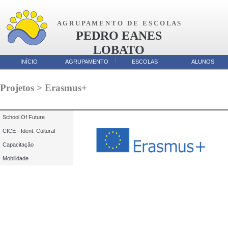
A G R U P A M E N T O D E E S C O L A S
PEDRO EANES
LOBATO
AMORA
INÍCIO
AGRUPAMENTO
ESCOLAS
ALUNOS
Parcerias
Projetos > Erasmus+
School Of Future
CICE - Ident. Cultural
Capacitação
Mobilidade