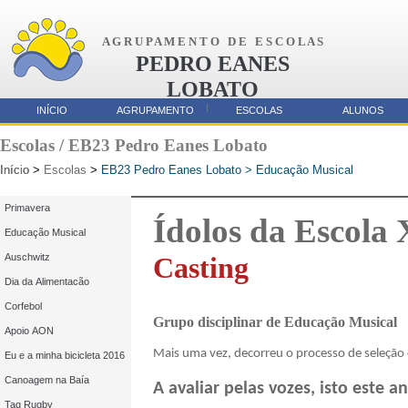
A G R U P A M E N T O D E E S C O L A S
PEDRO EANES
LOBATO
AMORA
INÍCIO
AGRUPAMENTO
ESCOLAS
ALUNOS
Parcerias
Escolas / EB23 Pedro Eanes Lobato
Início
Início
>
Escolas
>
EB23 Pedro Eanes Lobato > Educação Musical
Primavera
Ídolos da Escola 
Educação Musical
Auschwitz
Casting
Dia da Alimentacão
Corfebol
Grupo disciplinar de Educação Musical
Apoio AON
Mais uma vez, decorreu o processo de seleção
Eu e a minha bicicleta 2016
Canoagem na Baía
A avaliar pelas vozes, isto este 
Tag Rugby