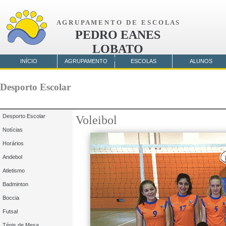
A G R U P A M E N T O D E E S C O L A S
PEDRO EANES
LOBATO
AMORA
INÍCIO
AGRUPAMENTO
ESCOLAS
ALUNOS
Desporto Escolar
Desporto Escolar
Voleibol
Notícias
Horários
Andebol
Atletismo
Badminton
Boccia
Futsal
Ténis de Mesa