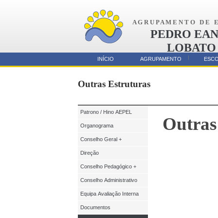
A G R U P A M E N T O D E E 
PEDRO EAN
LOBATO
AMORA
INÍCIO
AGRUPAMENTO
ESC
Parcerias
Outras Estruturas
Patrono / Hino AEPEL
Outras
Organograma
Conselho Geral +
Direção
Conselho Pedagógico +
Conselho Administrativo
Equipa Avaliação Interna
Documentos