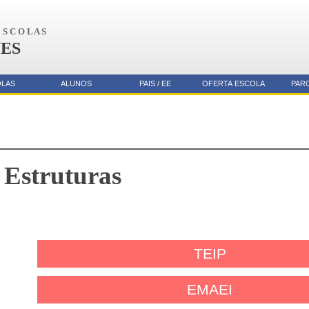
S C O L A S
ES
OLAS
ALUNOS
PAIS / EE
OFERTA ESCOLA
PAR
 Estruturas
TEIP
EMAEI