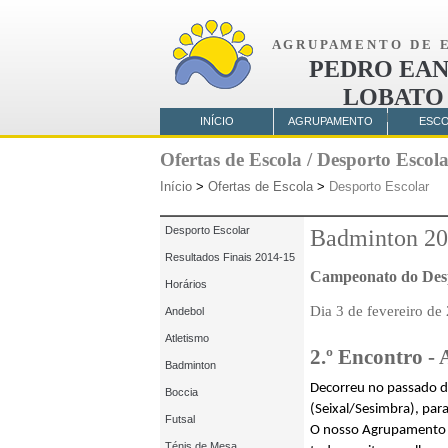
A G R U P A M E N T O D E E 
PEDRO EAN
LOBATO
AMORA
INÍCIO
AGRUPAMENTO
ESC
Ofertas de Escola / Desporto Escol
Início
>
Ofertas de Escola
>
Desporto Escolar
Desporto Escolar
Badminton 20
Resultados Finais 2014-15
Campeonato do Desp
Horários
Dia 3 de fevereiro de
Andebol
Atletismo
2.º Encontro -
Badminton
Decorreu no passado di
Boccia
(Seixal/Sesimbra), par
Futsal
O nosso Agrupamento p
Ténis de Mesa