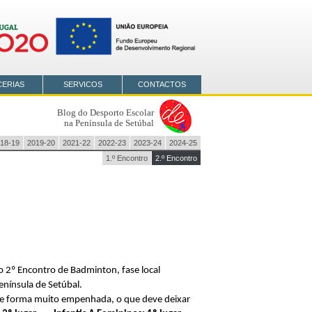
CERIAS
SERVICOS
CONTACTOS
Blog do Desporto Escolar
na Península de Setúbal
18-19
2019-20
2021-22
2022-23
2023-24
2024-25
1.º Encontro
2.º Encontro
 o 2º Encontro de Badminton, fase local
enínsula de Setúbal.
de forma muito empenhada, o que deve deixar