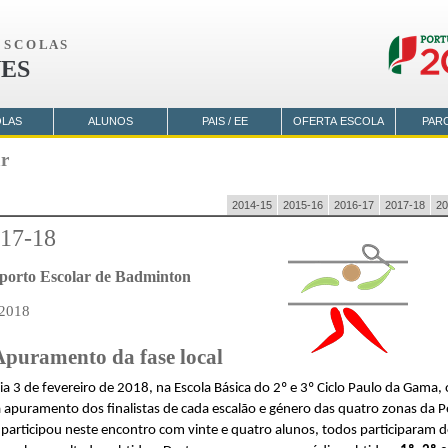
S C O L A S
ES
OLAS
ALUNOS
PAIS / EE
OFERTA ESCOLA
PAR
ar
2014-15
2015-16
2016-17
2017-18
20
17-18
orto Escolar de Badminton
 2018
 Apuramento da fase local
a 3 de fevereiro de 2018, na Escola Básica do 2º e 3º Ciclo Paulo da Gama,
a apuramento dos finalistas de cada escalão e género das quatro zonas da P
articipou neste encontro com vinte e quatro alunos, todos participaram 