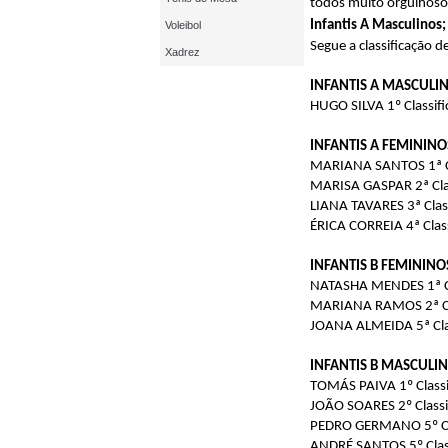
todos muito orgulhosos
Infantis A Masculinos;
Voleibol
Segue a classificação 
Xadrez
INFANTIS A MASCULI
HUGO SILVA 1º Classif
INFANTIS A FEMININO
MARIANA SANTOS 1ª Cl
MARISA GASPAR 2ª Cla
LIANA TAVARES 3ª Clas
ÉRICA CORREIA 4ª Clas
INFANTIS B FEMININO
NATASHA MENDES 1ª Cl
MARIANA RAMOS 2ª Cl
JOANA ALMEIDA 5ª Cla
INFANTIS B MASCULI
TOMÁS PAIVA 1º Classi
JOÃO SOARES 2º Classi
PEDRO GERMANO 5º Cl
ANDRÉ SANTOS 5º Clas