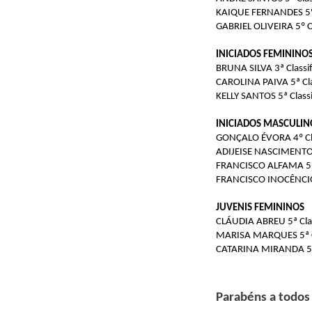
KAIQUE FERNANDES 5º 
GABRIEL OLIVEIRA 5º C
INICIADOS FEMININO
BRUNA SILVA 3ª Classi
CAROLINA PAIVA 5ª Cla
KELLY SANTOS 5ª Classi
INICIADOS MASCULIN
GONÇALO ÉVORA 4º Cla
ADIJEISE NASCIMENTO 5
FRANCISCO ALFAMA 5º 
FRANCISCO INOCÊNCIO 
JUVENIS FEMININOS
CLÁUDIA ABREU 5ª Clas
MARISA MARQUES 5ª Cl
CATARINA MIRANDA 5ª 
Parabéns a todos