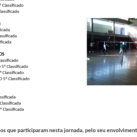
Classificado
lassificado
S
ficada
ssificada
ficada
OS
ssificado
º Classificado
Classificado
5º Classificado
sificada
assificada
Classificada
 os que participaram nesta jornada, pelo seu envolvime