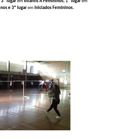
 3º lugar
em
Infantis A Femininos; 1º lugar
em
inos e 3º lugar
em
Iniciados Femininos.