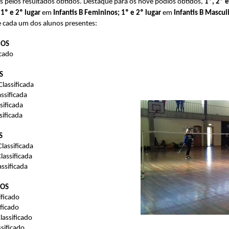
 pelos resultados obtidos. Destaque para os nove pódios obtidos,
1º,
2º e
 1º e 2º lugar
em
Infantis B Femininos; 1º e 2º lugar
em
Infantis B Mascul
de cada um dos alunos presentes:
NOS
icado
S
assificada
ssificada
sificada
sificada
S
assificada
assificada
ssificada
NOS
ficado
ficado
assificado
sificado