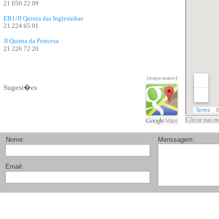
21 050 22 09
EB1/JI Quinta das Inglesinhas
21 224 65 91
JI Quinta da Princesa
21 226 72 20
(mapa maior)
Sugest�es
Clicar nas ma
Nome:
Menssagem:
Email: