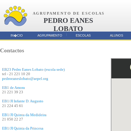
A G R U P A M E N T O D E E S C O L A S
PEDRO EANES
LOBATO
AMORA
IN�CIO
AGRUPAMENTO
ESCOLAS
ALUNOS
Parcerias
Contactos
EB23 Pedro Eanes Lobato (escola sede)
tel - 21 221 10 20
pedroeaneslobato@aepel.org
EB1 de Amora
21 221 39 23
EB1/JI Infante D. Augusto
21 224 45 61
EB1/JI Quinta da Medideira
21 050 22 27
EB1/JI Quinta da Princesa