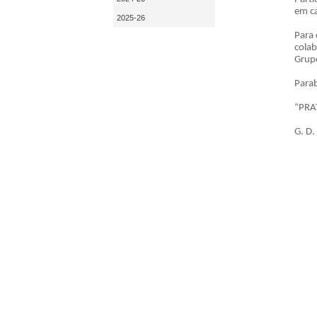
em ca
2025-26
Para 
colab
Grupo
Parab
“PRA
G. D.