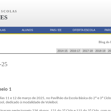
S C O L A S
ES
OLAS
ALUNOS
PAIS / EE
OFERTA ESCOLA
PAR
Blog do 
2014-15
2016-17
2017-18
2018-19
20
-25
neio 1
ias 11 e 12 de março de 2025, no Pavilhão da Escola Básica do 2º e 3º Cicl
bol, dedicado à modalidade de Voleibol.
ciparam neste torneio 236 alunos, 121 do 2º Ciclo e 115 do 3º Ciclo, com 