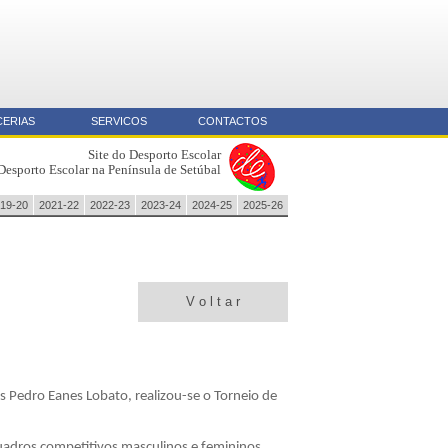
CERIAS
SERVICOS
CONTACTOS
Site do Desporto Escolar
Desporto Escolar na Península de Setúbal
19-20
2021-22
2022-23
2023-24
2024-25
2025-26
V o l t a r
os Pedro Eanes Lobato, realizou-se o Torneio de
quadros competitivos masculinos e femininos,