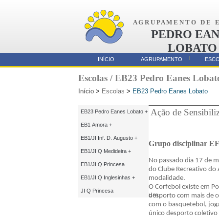
A G R U P A M E N T O D E E 
PEDRO EAN
LOBATO
AMORA
INÍCIO
AGRUPAMENTO
ESC
Parcerias
Escolas / EB23 Pedro Eanes Lobat
Início
Início
>
Escolas
>
EB23 Pedro Eanes Lobato
Ação de Sensibiliz
EB23 Pedro Eanes Lobato +
EB1 Amora +
EB1/JI Inf. D. Augusto +
Grupo disciplinar E
EB1/JI Q Medideira +
No passado dia 17 de ma
EB1/JI Q Princesa
do Clube Recreativo do 
EB1/JI Q Inglesinhas +
modalidade.
O Corfebol existe em Po
JI Q Princesa
um
desporto com mais de c
com o basquetebol, joga
único desporto coletivo