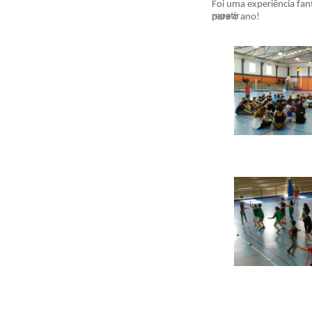
Foi uma experiência fa
repetir
para o ano!