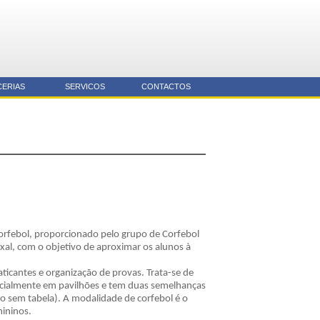
CERIAS
SERVICOS
CONTACTOS
orfebol, proporcionado pelo grupo de Corfebol
xal, com o objetivo de aproximar os alunos à
icantes e organização de provas. Trata-se de
ncialmente em pavilhões e tem duas semelhanças
o sem tabela). A modalidade de corfebol é o
mininos.