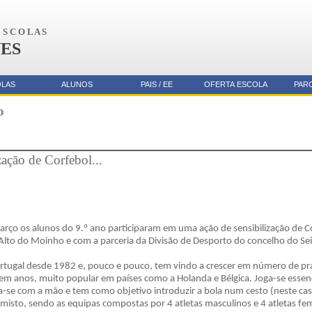
S C O L A S
ES
OLAS
ALUNOS
PAIS / EE
OFERTA ESCOLA
PAR
o
ação de Corfebol...
F
rço os alunos do 9.º ano participaram em uma ação de sensibilização de C
Alto do Moinho e com a parceria da Divisão de Desporto do concelho do Sei
rtugal desde 1982 e, pouco e pouco, tem vindo a crescer em número de prat
em anos, muito popular em países como a Holanda e Bélgica. Joga-se esse
-se com a mão e tem como objetivo introduzir a bola num cesto (neste cas
 misto, sendo as equipas compostas por 4 atletas masculinos e 4 atletas fe