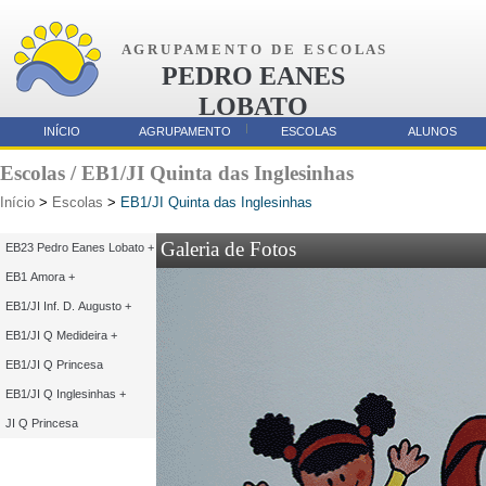
A G R U P A M E N T O D E E S C O L A S
PEDRO EANES
LOBATO
AMORA
INÍCIO
AGRUPAMENTO
ESCOLAS
ALUNOS
Parcerias
Escolas / EB1/JI Quinta das Inglesinhas
Início
>
Escolas
>
EB1/JI Quinta das Inglesinhas
Galeria de Fotos
EB23 Pedro Eanes Lobato +
EB1 Amora +
EB1/JI Inf. D. Augusto +
EB1/JI Q Medideira +
EB1/JI Q Princesa
EB1/JI Q Inglesinhas +
JI Q Princesa