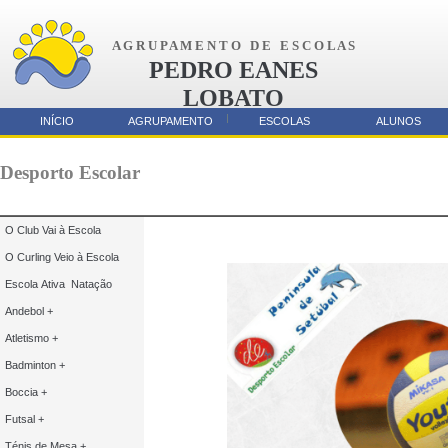
A G R U P A M E N T O D E E S C O L A S
PEDRO EANES
LOBATO
AMORA
INÍCIO
AGRUPAMENTO
ESCOLAS
ALUNOS
Parcerias
Desporto Escolar
O Club Vai à Escola
O Curling Veio à Escola
Escola Ativa Natação
Andebol +
Atletismo +
Badminton +
Boccia +
Futsal +
Ténis de Mesa +