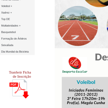
Voleibol +
Xadrez +
Top DE
Multiatividades +
Basquetebol
Formação de Árbitros
Seixalíada
Dia Mundial da Bicicleta
Tranferir Ficha
de Inscrição