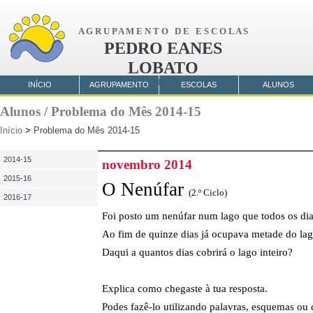
A G R U P A M E N T O D E E S C O L A S
PEDRO EANES
LOBATO
AMORA
INÍCIO
AGRUPAMENTO
ESCOLAS
ALUNOS
Alunos / Problema do Mês 2014-15
Início
>
Problema do Mês 2014-15
2014-15
novembro 2014
2015-16
O Nenúfar
(2.º Ciclo)
2016-17
Foi posto um nenúfar num lago que todos os di
Ao fim de quinze dias já ocupava metade do lag
Daqui a quantos dias cobrirá o lago inteiro?
Explica como chegaste à tua resposta.
Podes fazê-lo utilizando palavras, esquemas ou 