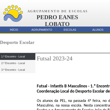
A G R U P A M E N T O D E E S C O L A S
PEDRO EANES
LOBATO
AMORA
INÍCIO
AGRUPAMENTO
ESCOLAS
ALUNOS
Parcerias
Desporto Escolar
1.º Encontro - Local
Futsal 2023-24
2.º Encontro - Local
3.º Encontro - Local
Futsal - Infantis B Masculinos - 1.º Encont
Coordenação Local do Desporto Escolar de
Os alunos da PEL, na passada 4ª feira, no 
Masculino, na nossa escola. Nesta concent